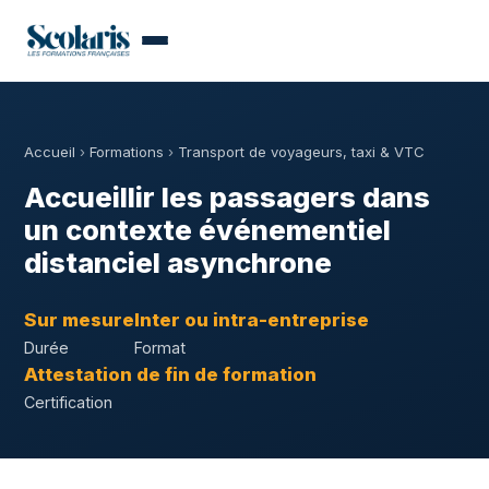
Accueil
›
Formations
›
Transport de voyageurs, taxi & VTC
Accueillir les passagers dans
un contexte événementiel
distanciel asynchrone
Sur mesure
Inter ou intra-entreprise
Durée
Format
Attestation de fin de formation
Certification