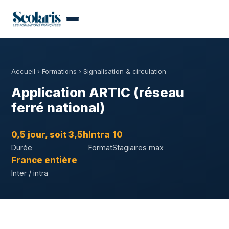
Accueil
›
Formations
›
Signalisation & circulation
Application ARTIC (réseau
ferré national)
0,5 jour, soit 3,5h
Intra
10
Durée
Format
Stagiaires max
France entière
Inter / intra