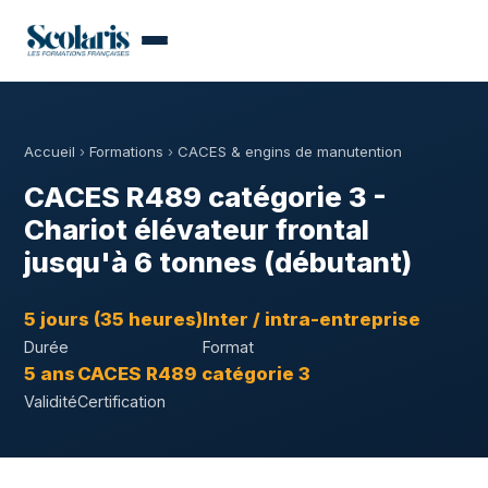
Accueil
›
Formations
›
CACES & engins de manutention
CACES R489 catégorie 3 -
Chariot élévateur frontal
jusqu'à 6 tonnes (débutant)
5 jours (35 heures)
Inter / intra-entreprise
Durée
Format
5 ans
CACES R489 catégorie 3
Validité
Certification