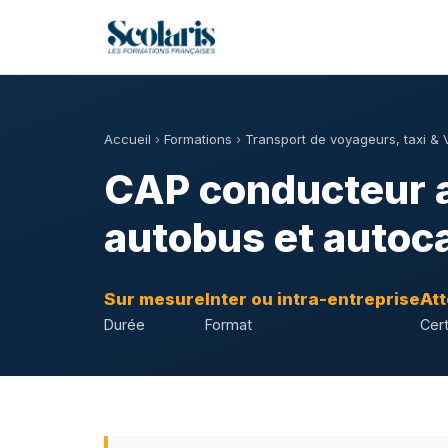
Accueil
›
Formations
›
Transport de voyageurs, taxi &
CAP conducteur a
autobus et autoc
Sur mesure
Inter ou intra-entreprise
Att
Durée
Format
Cert