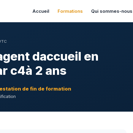
Accueil
Formations
Qui sommes-nous
 VTC
gent daccueil en
ar c4à 2 ans
estation de fin de formation
ification