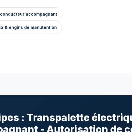
s à conducteur accompagnant
S & engins de manutention
pes : Transpalette électri
agnant - Autorisation de c