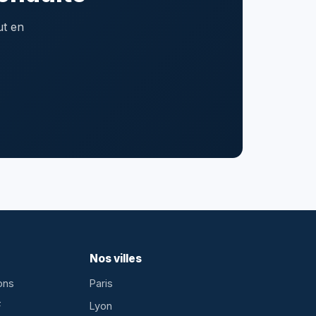
ut en
Nos villes
ons
Paris
F
Lyon