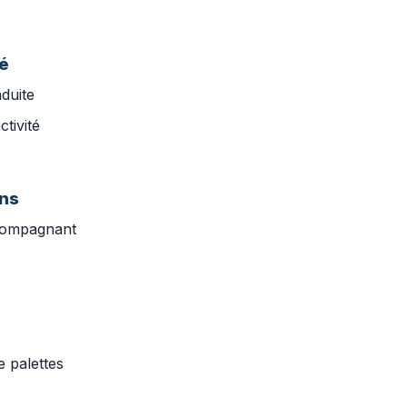
té
duite
ctivité
ons
ccompagnant
 palettes