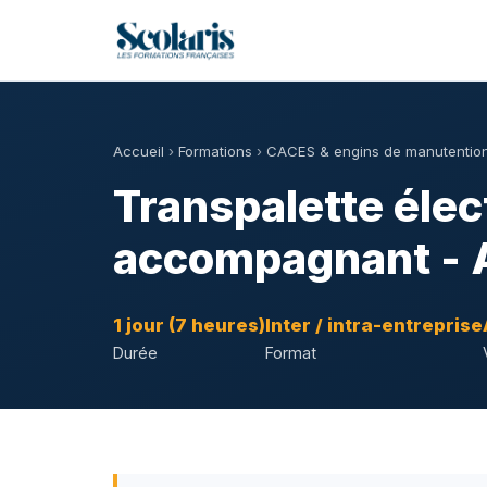
Accueil
›
Formations
›
CACES & engins de manutentio
Transpalette élec
accompagnant - A
1 jour (7 heures)
Inter / intra-entreprise
Durée
Format