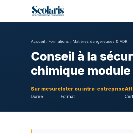
Accueil
›
Formations
›
Matières dangereuses & ADR
Conseil à la sécu
chimique module 
Sur mesure
Inter ou intra-entreprise
Att
Durée
Format
Cert