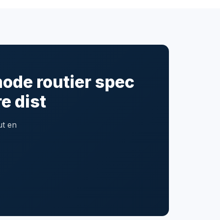
mode routier spec
e dist
ut en