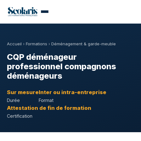
Accueil
›
Formations
›
Déménagement & garde-meuble
CQP déménageur
professionnel compagnons
déménageurs
Sur mesure
Inter ou intra-entreprise
Durée
Format
Attestation de fin de formation
Certification