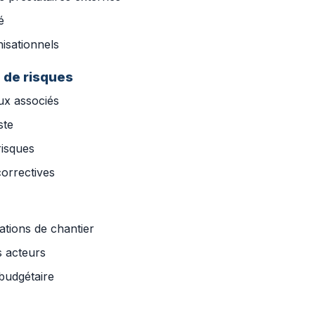
é
nisationnels
e de risques
ux associés
ste
risques
orrectives
iations de chantier
s acteurs
 budgétaire