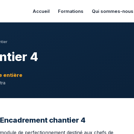
Accueil
Formations
Qui sommes-nous
tier
tier 4
e entière
ntra
n Encadrement chantier 4
 module de perfectionnement destiné aux chefs de