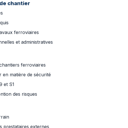
de chantier
es
quis
avaux ferroviaires
nnelles et administratives
hantiers ferroviaires
r en matière de sécurité
9 et S1
ntion des risques
rrain
s prestataires externes