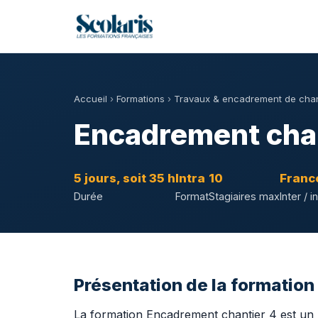
Accueil
›
Formations
›
Travaux & encadrement de chan
Encadrement chan
5 jours, soit 35 h
Intra
10
Franc
Durée
Format
Stagiaires max
Inter / i
Présentation de la formatio
La formation Encadrement chantier 4 est un