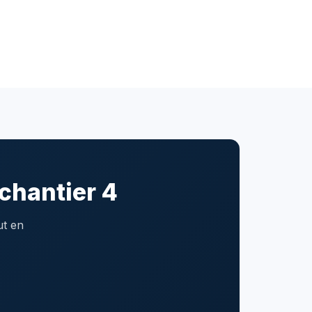
chantier 4
ut en