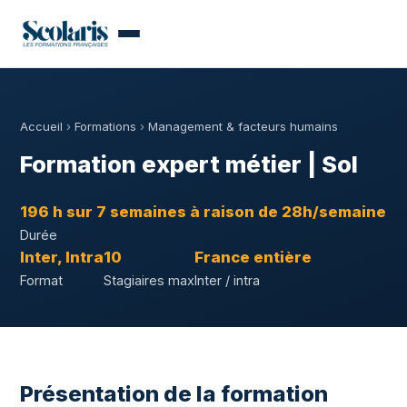
Accueil
›
Formations
›
Management & facteurs humains
Formation expert métier | Sol
196 h sur 7 semaines à raison de 28h/semaine
Durée
Inter, Intra
10
France entière
Format
Stagiaires max
Inter / intra
Présentation de la formation