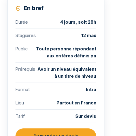
En bref
Durée
4 jours, soit 28h
Stagiaires
12 max
Public
Toute personne répondant
aux critères définis pa
Prérequis
Avoir un niveau équivalent
à un titre de niveau
Format
Intra
Lieu
Partout en France
Tarif
Sur devis