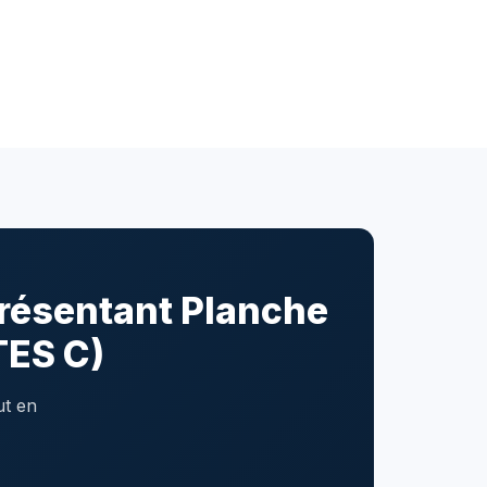
présentant Planche
TES C)
ut en