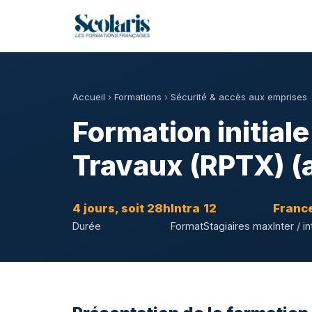
Accueil
›
Formations
›
Sécurité & accès aux emprises
Formation initial
Travaux (RPTX) (
4 jours, soit 28h
Intra
12
France
Durée
Format
Stagiaires max
Inter / in