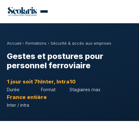
Accueil
›
Formations
›
Sécurité & accès aux emprises
Gestes et postures pour
personnel ferroviaire
1 jour soit 7h
Inter, Intra
10
Durée
Format
Stagiaires max
France entière
Inter / intra