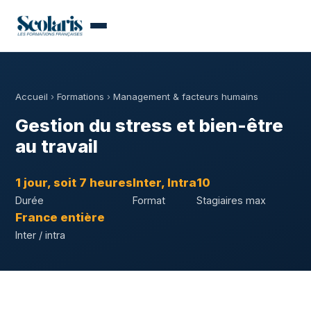
Accueil
›
Formations
›
Management & facteurs humains
Gestion du stress et bien-être
au travail
1 jour, soit 7 heures
Inter, Intra
10
Durée
Format
Stagiaires max
France entière
Inter / intra