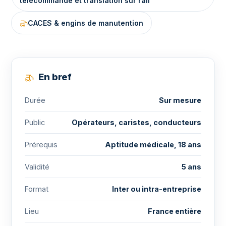
télécommande et translation sur rail
CACES & engins de manutention
En bref
Durée
Sur mesure
Public
Opérateurs, caristes, conducteurs
Prérequis
Aptitude médicale, 18 ans
Validité
5 ans
Format
Inter ou intra-entreprise
Lieu
France entière