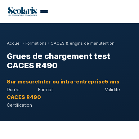
Accueil
›
Formations
›
CACES & engins de manutention
Grues de chargement test
CACES R490
Sur mesure
Inter ou intra-entreprise
5 ans
Durée
Format
Validité
CACES R490
Certification