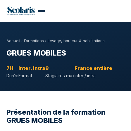
Accueil
›
Formations
›
Levage, hauteur & habilitations
GRUES MOBILES
7H
Inter, Intra
8
France entière
Durée
Format
Stagiaires max
Inter / intra
Présentation de la formation
GRUES MOBILES