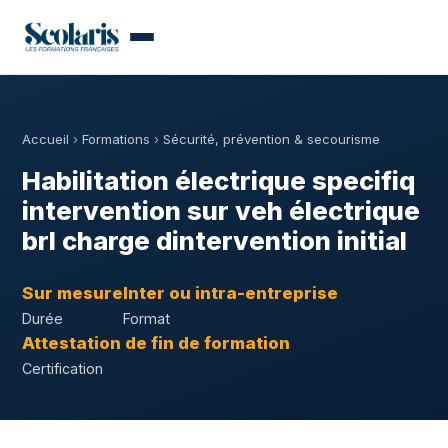
Accueil
›
Formations
›
Sécurité, prévention & secourisme
Habilitation électrique specifiq
intervention sur veh électrique
brl charge dintervention initial
Sur mesure
Inter ou intra-entreprise
Durée
Format
Attestation de fin de formation
Certification