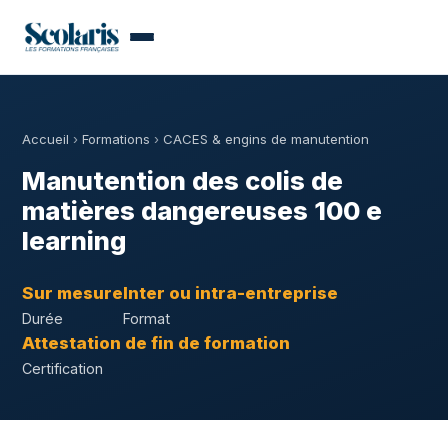
Accueil
›
Formations
›
CACES & engins de manutention
Manutention des colis de
matières dangereuses 100 e
learning
Sur mesure
Inter ou intra-entreprise
Durée
Format
Attestation de fin de formation
Certification