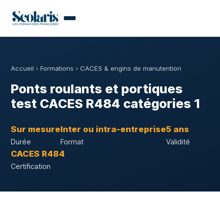
Accueil
›
Formations
›
CACES & engins de manutention
Ponts roulants et portiques
test CACES R484 catégories 1
Sur mesure
Inter ou intra-entreprise
5 ans
Durée
Format
Validité
CACES R484
Certification