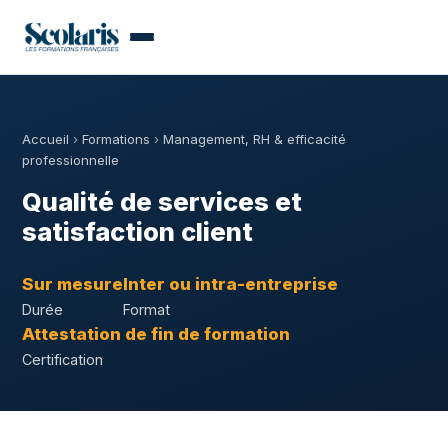
Accueil
›
Formations
›
Management, RH & efficacité
professionnelle
Qualité de services et
satisfaction client
Sur mesure
Inter ou intra-entreprise
Durée
Format
Attestation de fin de formation
Certification