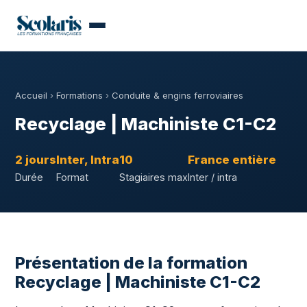
Accueil
›
Formations
›
Conduite & engins ferroviaires
Recyclage | Machiniste C1-C2
2 jours
Inter, Intra
10
France entière
Durée
Format
Stagiaires max
Inter / intra
Présentation de la formation
Recyclage | Machiniste C1-C2