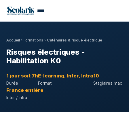
Accueil
›
Formations
›
Caténaires & risque électrique
Risques électriques -
Habilitation K0
1 jour soit 7h
E-learning, Inter, Intra
10
Durée
Format
Stagiaires max
France entière
Inter / intra