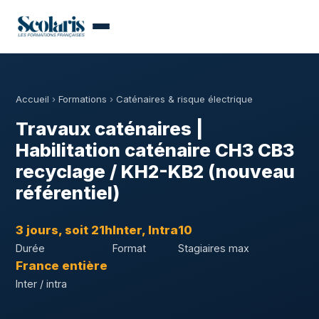
Accueil
›
Formations
›
Caténaires & risque électrique
Travaux caténaires |
Habilitation caténaire CH3 CB3
recyclage / KH2-KB2 (nouveau
référentiel)
3 jours, soit 21h
Inter, Intra
10
Durée
Format
Stagiaires max
France entière
Inter / intra