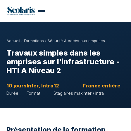
Accueil
›
Formations
›
Sécurité & accès aux emprises
Travaux simples dans les
emprises sur l’infrastructure -
HTI A Niveau 2
10 jours
Inter, Intra
12
France entière
Durée
Format
Stagiaires max
Inter / intra
Présentation de la formation