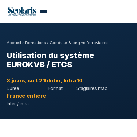
Accueil
›
Formations
›
Conduite & engins ferroviaires
Utilisation du système
EUROKVB / ETCS
3 jours, soit 21h
Inter, Intra
10
Durée
Format
Stagiaires max
France entière
Inter / intra