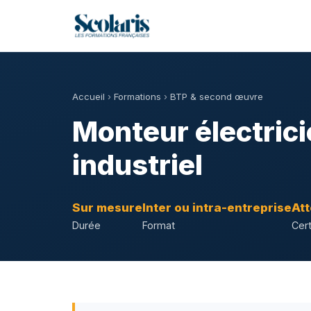
Accueil
›
Formations
›
BTP & second œuvre
Monteur électrici
industriel
Sur mesure
Inter ou intra-entreprise
Att
Durée
Format
Cert