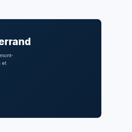
errand
rmont-
 et