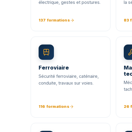
électrique, gestes et postures.
la s
137 formations
83 
Ferroviaire
Ma
te
Sécurité ferroviaire, caténaire,
Méc
conduite, travaux sur voies.
tac
116 formations
26 