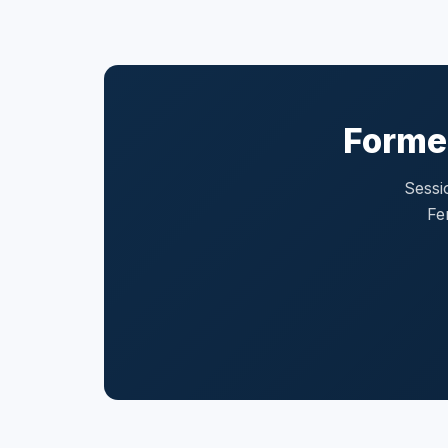
Forme
Sessi
Fe