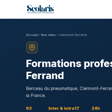
Accueil
›
Nos villes
› Clermont-Ferrand
Formations profe
Ferrand
Berceau du pneumatique, Clermont-Ferrand 
la France.
63
Inter & intra
17
24h