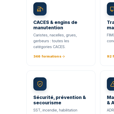
CACES & engins de
Tra
manutention
ma
Caristes, nacelles, grues,
FIMO
gerbeurs : toutes les
cond
catégories CACES.
346 formations
92 
Sécurité, prévention &
Ma
secourisme
& 
SST, incendie, habilitation
ADR 