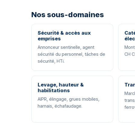
Nos sous-domaines
Sécurité & accès aux
Caté
emprises
élec
Annonceur sentinelle, agent
Monte
sécurité du personnel, tâches de
CH C
sécurité, HTi.
Levage, hauteur &
Tran
habilitations
Marc
AIPR, élingage, grues mobiles,
tran
harnais, échafaudage.
ferro