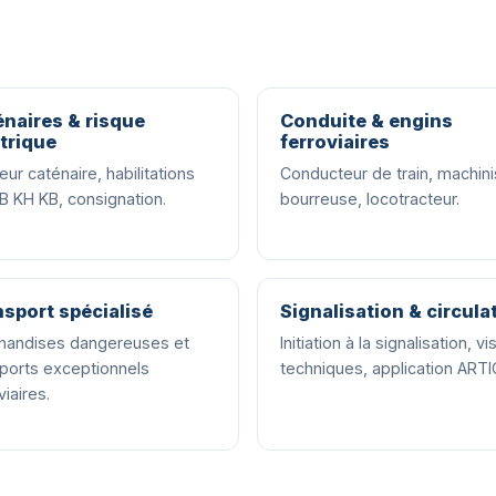
naires & risque
Conduite & engins
trique
ferroviaires
ur caténaire, habilitations
Conducteur de train, machini
B KH KB, consignation.
bourreuse, locotracteur.
sport spécialisé
Signalisation & circula
handises dangereuses et
Initiation à la signalisation, vi
sports exceptionnels
techniques, application ARTI
viaires.